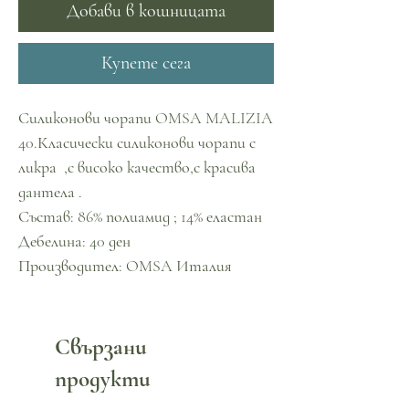
Добави в кошницата
Купете сега
Силиконови чорапи OMSA MALIZIA
40.Класически силиконови чорапи с
ликра ,с високо качество,с красива
дантела .
Състав: 86% полиамид ; 14% еластан
Дебелина: 40 ден
Производител: OMSA Италия
Свързани
продукти