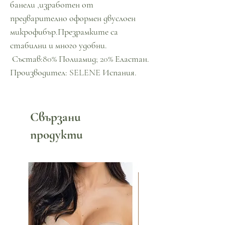
банели ,изработен от
предварително оформен двуслоен
микрофибър.Презрамките са
стабилни и много удобни.
Състав:80% Полиамид; 20% Еластан.
Производител: SELENE Испания.
Свързани
продукти