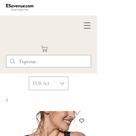
EUR (€)