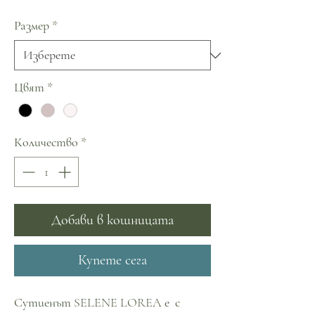
Размер
*
Цвят
*
Количество
*
Добави в кошницата
Купете сега
Сутиенът SELENE LOREA е с