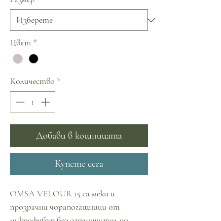
Цвят
*
Количество
*
Добави в кошницата
Купете сега
OMSA VELOUR 15 са меки и
прозрачни чорапогащници от
микрофибър,без ограничител,но