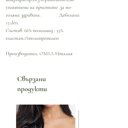
уплътнени на пръстите ,за по-
голяма здравина. Дебелина:
15 den.
Състав: 66% полиамид ; 33%
еластан;1%полипропилен
Производител: OMSA Италия
Свързани
продукти