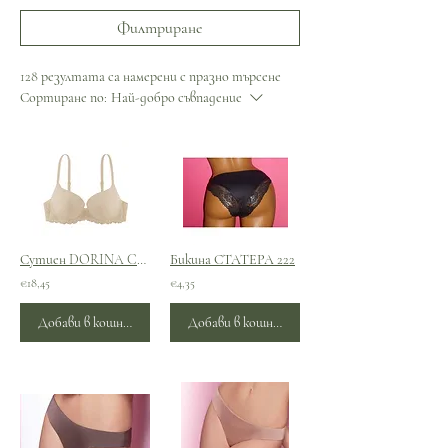
Филтриране
128 резултата са намерени с празно търсене
Сортиране по:
Най-добро съвпадение
Сутиен DORINA CLAIRE-1
Бикина СТАТЕРА 222
€18,45
€4,35
Добави в кошницата
Добави в кошницата