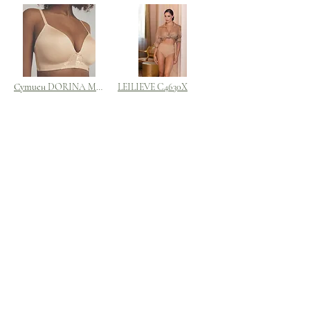
Сутиен DORINA MICHELLE
LEILIEVE C4630X
€18,45
€14,35
Добави в кошницата
Добави в кошницата
/
5
11
Абонирайте за новини и
промоционални оферти от
ESAVENUE
и ще получите промоционален код за
10% намаление
от първата ви