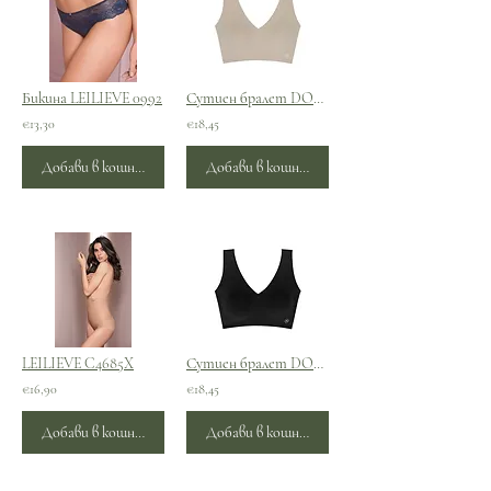
Бикина LEILIEVE 0992
Сутиен бралет DORINA AIRLITE - 1
€13,30
€18,45
Добави в кошницата
Добави в кошницата
LEILIEVE C4685X
Сутиен бралет DORINA AIRLITE
€16,90
€18,45
Добави в кошницата
Добави в кошницата