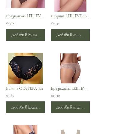
Бразилиана LEILIEVE 6054
Стринг LEILIEVE 6034
€13,80
€14,35
Добави в кошницата
Добави в кошницата
Бикина СТАТЕРА 372
Бразилиана LEILIEVE 0997
€3,85
€13,30
Добави в кошницата
Добави в кошницата