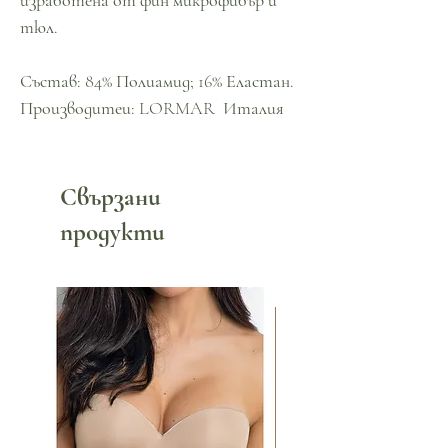
изработена от фин микрофибър и
тюл.
Състав: 84% Полиамид; 16% Еластан.
Производитеи: LORMAR Италия
Свързани
продукти