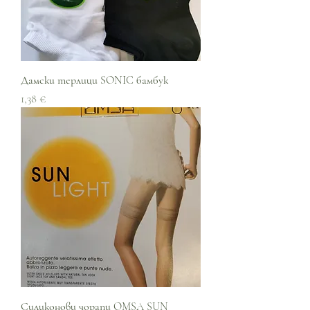
Дамски терлици SONIC бамбук
Цена
1,38 €
Силиконови чорапи OMSA SUN