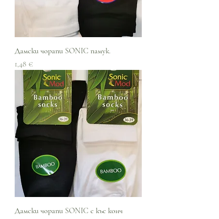
Дамски чорапи SONIC памук.
Цена
1,48 €
Дамски чорапи SONIC с къс конч