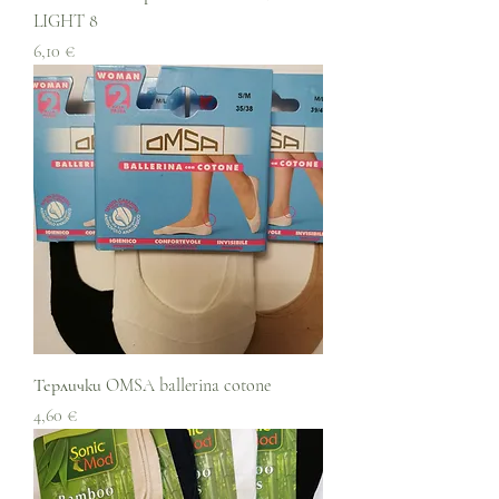
LIGHT 8
Цена
6,10 €
Терлички OMSA ballerina cotone
Цена
4,60 €