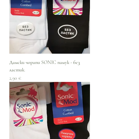
Дамски чорапи SONIC памук - без
ластик.
Цена
2,90 €