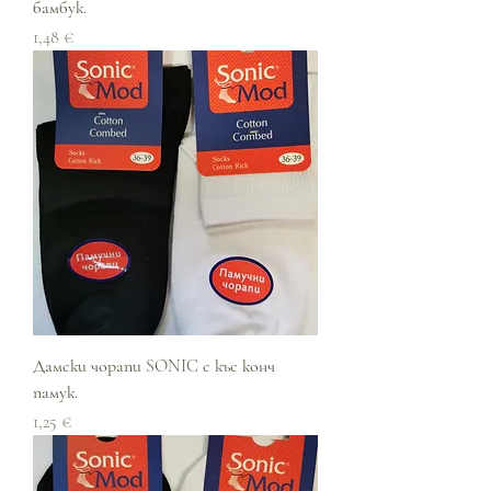
бамбук.
Цена
1,48 €
Дамски чорапи SONIC с къс конч
памук.
Цена
1,25 €