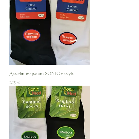
Дамски терлици SONIC памук.
Цена
1,15 €