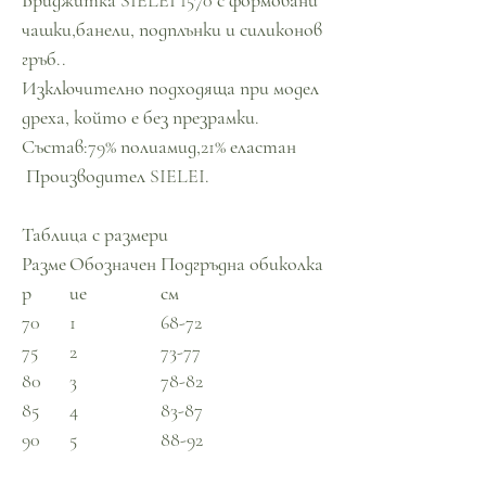
Бриджитка SIELEI 1570 с формовани
чашки,банели, подплънки и силиконов
гръб..
Изключително подходяща при модел
дреха, който е без презрамки.
Състав:79% полиамид,21% еластан
Производител SIELEI.
Таблица с размери
Разме
Обозначен
Подгръдна обиколка
р
ие
см
70
1
68-72
75
2
73-77
80
3
78-82
85
4
83-87
90
5
88-92