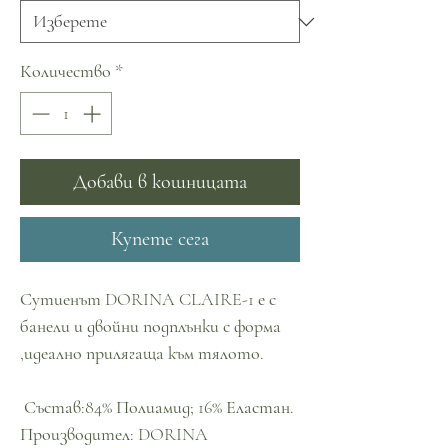
Количество
*
Добави в кошницата
Купете сега
Сутиенът DORINA CLAIRE-1 е с
банели и двойни подплънки с форма
,идеално прилягаща към тялото.
Състав:84% Полиамид; 16% Еластан.
Производител: DORINA