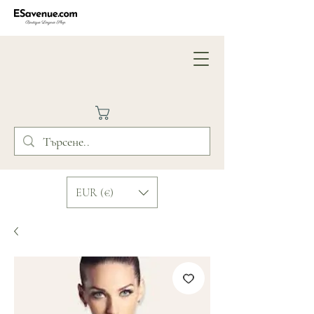
EUR (€)