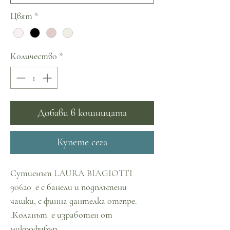
Цвят
*
Количество
*
Добави в кошницата
Купете сега
Сутиенът LAURA BIAGIOTTI
90620 е с банели и подплътени
чашки, с финна дантелка отгпре.
.Коланът е изработен от
микрофибър.